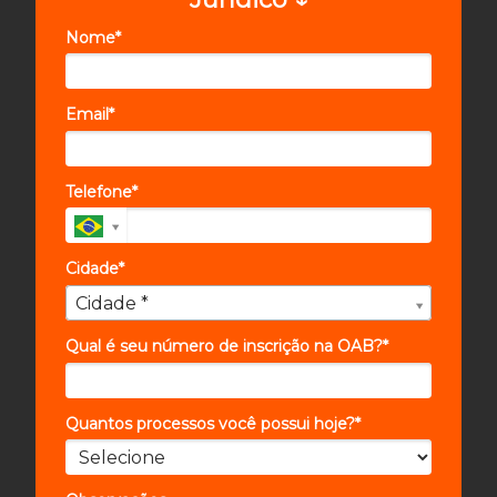
Nome*
Email*
Telefone*
Cidade*
Cidade*
Cidade *
Qual é seu número de inscrição na OAB?*
Quantos processos você possui hoje?*